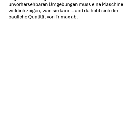
unvorhersehbaren Umgebungen muss eine Maschine
wirklich zeigen, was sie kann – und da hebt sich die
bauliche Qualität von Trimax ab.
MÄHWERKE,
FOR DIE SICH
AUSZAHLEN.