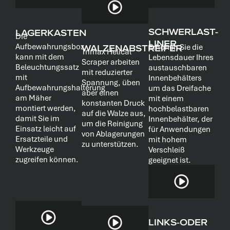
SCHWERLAST-
LAGERKASTEN
Die
LINER
Aufbewahrungsbox
WALZENABSTREIFER
Erhöhen Sie die
Trimax Helical
kann mit dem
Lebensdauer Ihres
Scraper arbeiten
Beleuchtungssatz
austauschbaren
mit reduzierter
mit
Innenbehälters
Spannung, üben
Aufbewahrungshalterung
um das Dreifache
aber einen
am Mäher
mit einem
konstanten Druck
montiert werden,
hochbelastbaren
auf die Walze aus,
damit Sie im
Innenbehälter, der
um die Reinigung
Einsatz leicht auf
für Anwendungen
von Ablagerungen
Ersatzteile und
mit hohem
zu unterstützen.
Werkzeuge
Verschleiß
zugreifen können.
geeignet ist.
LINKS-ODER