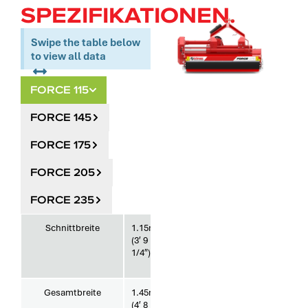
SPEZIFIKATIONEN.
Swipe the table below
to view all data
FORCE 115
FORCE 145
FORCE 175
FORCE 205
FORCE 235
Schnittbreite
1.15m
Ungefähres
590
(3′ 9
Gewicht
kg
1/4″)
(1300
lb)
Gesamtbreite
1.45m
Mindest-
30
(4′ 8
Zapfwellenleistung*
hp