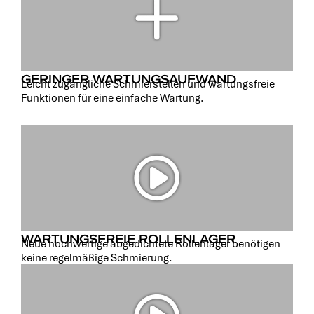
GERINGER WARTUNGSAUFWAND
Leicht zugängliche Schmierstellen und wartungsfreie
Funktionen für eine einfache Wartung.
WARTUNGSFREIE ROLLENLAGER
Neue hochwertige abgedichtete Rollenlager benötigen
keine regelmäßige Schmierung.