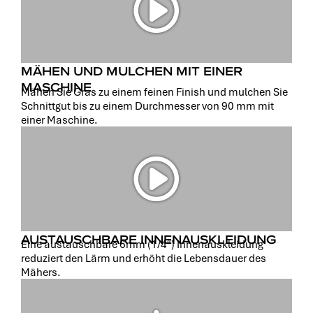
MÄHEN UND MULCHEN MIT EINER
MASCHINE
Mähen Sie Gras zu einem feinen Finish und mulchen Sie
Schnittgut bis zu einem Durchmesser von 90 mm mit
einer Maschine.
AUSTAUSCHBARE INNENAUSKLEIDUNG
Eine austauschbare 6mm (1/4″) Innenauskleidung
reduziert den Lärm und erhöht die Lebensdauer des
Mähers.