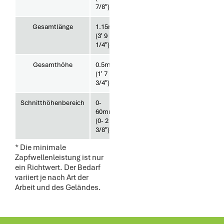
7/8″)
Gesamtlänge
1.15m
Flails
16
(3′ 9
1/4″)
Gesamthöhe
0.5m
Hydraulische
Nein
(1′ 7
Seitenverschiebung
3/4″)
Schnitthöhenbereich
0-
Arbeitsleistung
0.69
60mm
(6kph)
ha/h
(0- 2
3/8″)
* Die minimale
Zapfwellenleistung ist nur
ein Richtwert. Der Bedarf
variiert je nach Art der
Arbeit und des Geländes.