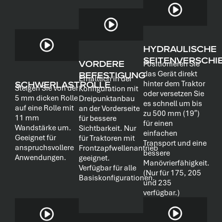
HYDRAULISCHE
SEITENVERSCHI
VORDERE
Positionieren Sie
das Gerät direkt
BEFESTIGUNG
Erhältlich in der
SCHWERLASTROLLE
hinter dem Traktor
Steigen Sie von der
Konfiguration mit
oder versetzen Sie
5 mm dicken Rolle
Dreipunktanbau
es schnell um bis
auf eine Rolle mit
an der Vorderseite
zu 500 mm (19″)
11 mm
für bessere
für einen
Wandstärke um.
Sichtbarkeit. Nur
einfachen
Geeignet für
für Traktoren mit
Transport und eine
anspruchsvollere
Frontzapfwellenantrieb
bessere
Anwendungen.
geeignet.
Manövrierfähigkeit.
Verfügbar für alle
(Nur für 175, 205
Basiskonfigurationen.
und 235
verfügbar.)