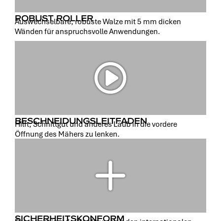
ROBUST ROLLER
Auswechselbare, robuste Walze mit 5 mm dicken
Wänden für anspruchsvolle Anwendungen.
BESCHNEIDUNGSLEITFADEN
Hilft, Schnittgut und anderes Laub in die vordere
Öffnung des Mähers zu lenken.
SICHERHEITSKONFORM