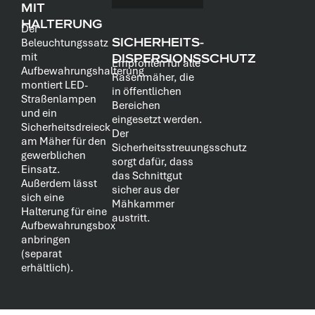
MIT
HALTERUNG
Der
SICHERHEITS-
Beleuchtungssatz
DISPERSIONSSCHUTZ
mit
Empfohlen für alle
Aufbewahrungshalterung
Rasenmäher, die
montiert LED-
in öffentlichen
Straßenlampen
Bereichen
und ein
eingesetzt werden.
Sicherheitsdreieck
Der
am Mäher für den
Sicherheitsstreuungsschutz
gewerblichen
sorgt dafür, dass
Einsatz.
das Schnittgut
Außerdem lässt
sicher aus der
sich eine
Mähkammer
Halterung für eine
austritt.
Aufbewahrungsbox
anbringen
(separat
erhältlich).