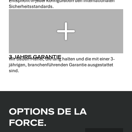
Entspricht in jeder Konfiguration den internationalen
Sicherheitsstandards.
3 JAHRE GARANTIE
Wir bauen Mäher, die lang halten und die mit einer 3-
jährigen, branchenführenden Garantie ausgestattet
sind.
OPTIONS DE LA
FORCE.