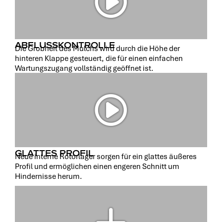
ABFLUSSKONTROLLE
Die Grobheit des Mulchs wird durch die Höhe der
hinteren Klappe gesteuert, die für einen einfachen
Wartungszugang vollständig geöffnet ist.
GLATTES PROFIL
Neue interne Rotorlager sorgen für ein glattes äußeres
Profil und ermöglichen einen engeren Schnitt um
Hindernisse herum.