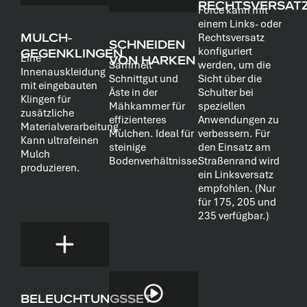
RECHTSVERSAT
Force kann mit
einem Links- oder
MULCH-
Rechtsversatz
SCHNEIDEN
konfiguriert
GEGENKLINGEN
Eine
VON HARKEN
Sammelt
werden, um die
Innenauskleidung
Schnittgut und
Sicht über die
mit eingebauten
Äste in der
Schulter bei
Klingen für
Mähkammer für
speziellen
zusätzliche
effizienteres
Anwendungen zu
Materialverarbeitung.
Mulchen. Ideal für
verbessern. Für
Kann ultrafeinen
steinige
den Einsatz am
Mulch
Bodenverhältnisse.
Straßenrand wird
produzieren.
ein Linksversatz
empfohlen. (Nur
für 175, 205 und
235 verfügbar.)
BELEUCHTUNGSSET