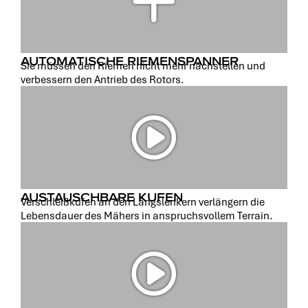
AUTOMATISCHE RIEMENSPANNER
Sie müssen den Riemen nicht mehr nachstellen und
verbessern den Antrieb des Rotors.
AUSTAUSCHBARE KUFEN
Verschleißkufen an den Längslenkern verlängern die
Lebensdauer des Mähers in anspruchsvollem Terrain.