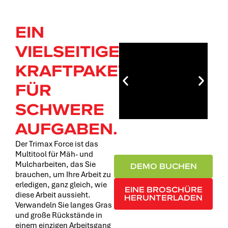
EIN
VIELSEITIGES
KRAFTPAKET
FÜR
SCHWERE
AUFGABEN.
Der Trimax Force ist das
Multitool für Mäh- und
Mulcharbeiten, das Sie
DEMO BUCHEN
brauchen, um Ihre Arbeit zu
erledigen, ganz gleich, wie
EINE BROSCHÜRE
diese Arbeit aussieht.
HERUNTERLADEN
Verwandeln Sie langes Gras
und große Rückstände in
einem einzigen Arbeitsgang