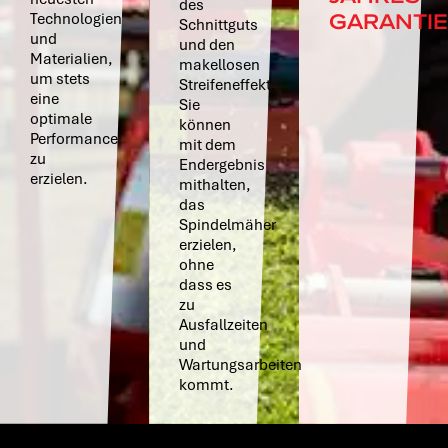
des
GARANTIE
Technologien
Schnittguts
und
und den
Materialien,
makellosen
um stets
Streifeneffekt.
eine
Sie
optimale
können
Performance
mit dem
zu
Endergebnis
erzielen.
mithalten,
das
Spindelmäher
erzielen,
ohne
dass es
zu
Ausfallzeiten
und
Wartungsarbeiten
kommt.