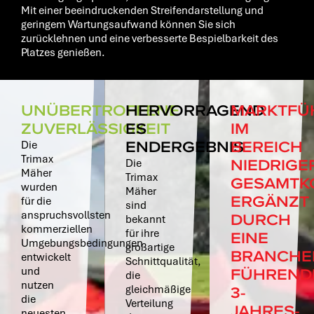
Mit einer beeindruckenden Streifendarstellung und
geringem Wartungsaufwand können Sie sich
zurücklehnen und eine verbesserte Bespielbarkeit des
Platzes genießen.
UNÜBERTROFFENE
HERVORRAGEND
MARKTFÜ
ZUVERLÄSSIGKEIT
ES
IM
ENDERGEBNIS
BEREICH
Die
Trimax
NIEDRIGE
Die
Mäher
Trimax
GESAMTK
wurden
Mäher
ERGÄNZT
für die
sind
anspruchsvollsten
DURCH
bekannt
kommerziellen
für ihre
EINE
Umgebungsbedingungen
großartige
BRANCHE
entwickelt
Schnittqualität,
FÜHREND
und
die
nutzen
3-
gleichmäßige
die
Verteilung
JAHRES-
neuesten