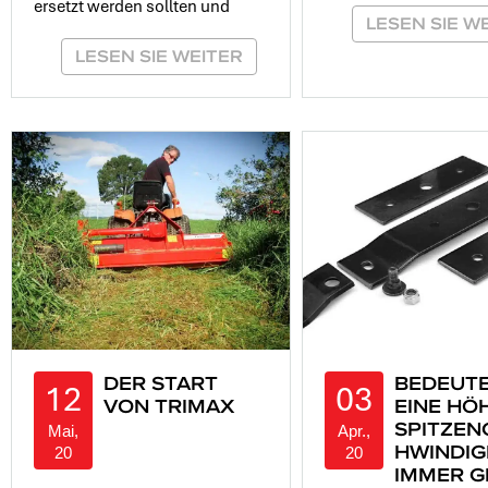
ersetzt werden sollten und
LESEN SIE W
LESEN SIE WEITER
DER START
BEDEUT
12
03
VON TRIMAX
EINE HÖ
SPITZEN
Mai,
Apr.,
HWINDIG
20
20
IMMER G