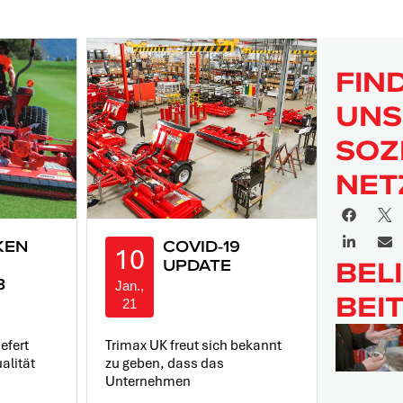
FIN
UNS
SOZ
NET
KEN
COVID-19
10
BEL
UPDATE
3
Jan.,
BEI
21
efert
Trimax UK freut sich bekannt
alität
zu geben, dass das
Unternehmen