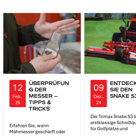
ÜBERPRÜFUN
ENTDEC
12
09
G DER
SIE DEN
MESSER –
SNAKE S
Feb.,
Dez.,
TIPPS &
26
24
TRICKS
Der Trimax Snake S3 li
erstklassige Schnittqu
Erfahren Sie, wann
für Golfplätze und
Mähmesser geschärft oder