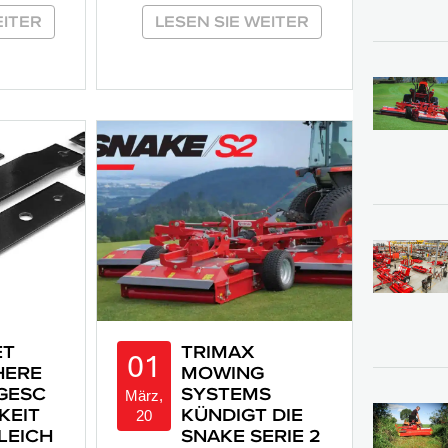
EITER
LESEN SIE WEITER
ET
TRIMAX
01
HERE
MOWING
GESC
SYSTEMS
März,
KEIT
KÜNDIGT DIE
20
LEICH
SNAKE SERIE 2