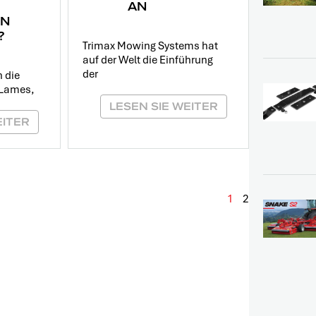
AN
EN
?
Trimax Mowing Systems hat
auf der Welt die Einführung
der
n die
 Lames,
LESEN SIE WEITER
EITER
1
2