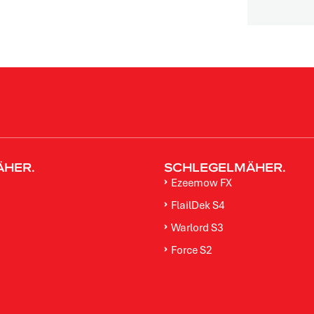
ÄHER.
SCHLEGELMÄHER.
Ezeemow FX
FlailDek S4
M
Warlord S3
Force S2